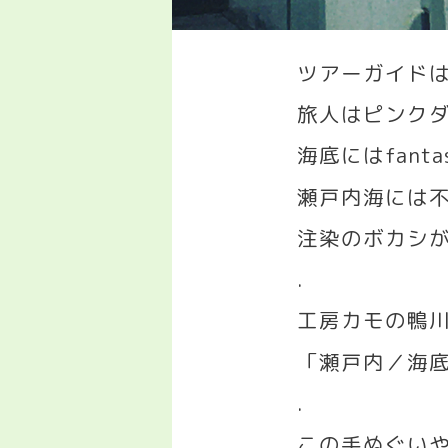
ツアーガイド
旅人はピンク
海底には
fanta
瀬戸内海には
注染のボカシ
.
工房カモの鴨
「瀬戸内／海
.
この手ぬぐい