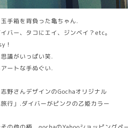
は玉手箱を背負った亀ちゃん
.
ダイバー、タコにエイ、ジンベイ？
etc
。
sy
！
不思議がいっぱい笑
.
がアートな手ぬぐい
.
川志野さんデザインの
Gocha
オリジナル
底旅行」
.
ダイバーがピンクの乙姫カラー
やその他の柄、
gocha
の
Yahoo
ショッピングペ