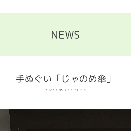
NEWS
手ぬぐい「じゃのめ傘」
2022
/
05
/
13 18:53