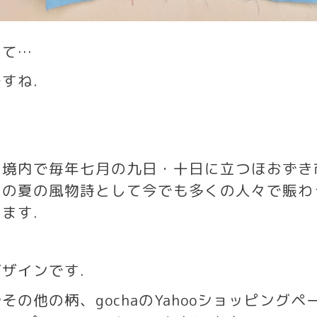
って
…
ですね
.
寺境内で毎年七月の九日・十日に立つほおずき
戸の夏の風物詩として今でも多くの人々で賑わ
ります
.
デザインです
.
やその他の柄、
gocha
の
Yahoo
ショッピングペ