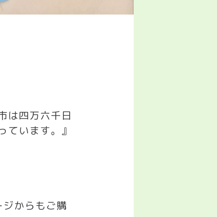
市は四万六千日
っています。』
ージからもご購