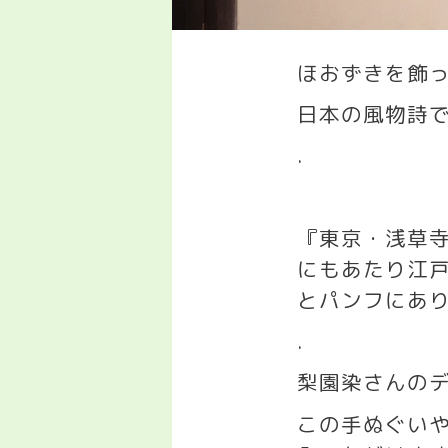
ほおずきを飾
日本の風物詩
.
『東京・浅草
にもあたり江
とパンフにあ
.
梨園染さんの
この手ぬぐい