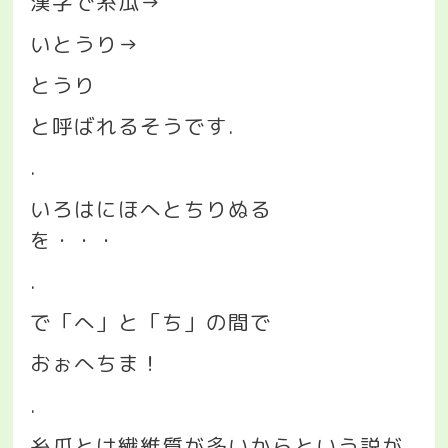
漢字で糸瓜
→
いとうり
→
とうり
と呼ばれるそうです
.
.
いろはにほへとちりぬる
を・・・
.
で「へ」と「ち」の間で
おぉへちま！
.
糸瓜とは繊維質が多いからという説が