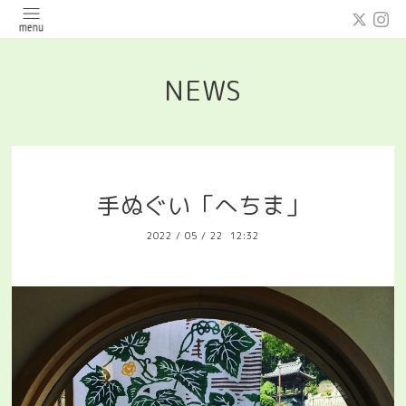
NEWS
手ぬぐい「へちま」
2022
/
05
/
22 12:32