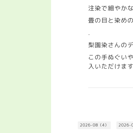
注染で細やか
畳の目と染め
.
梨園染さんの
この手ぬぐい
入いただけま
2026-08（4）
2026-