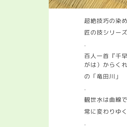
超絶技巧の染
匠の技シリー
.
百人一首『千
がは）からく
の「竜田川」
.
観世水は曲線
常に変わりゆ
.