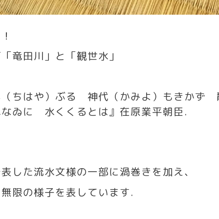
め！
ズ「竜田川」と「観世水」
早（ちはや）ぶる 神代（かみよ）もきかず 
れなゐに 水くくるとは』在原業平朝臣
.
で表した流水文様の一部に渦巻きを加え、
く無限の様子を表しています
.