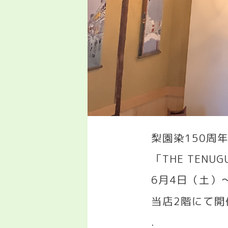
梨園染
150
周
「
THE TENUGU
6
月
4
日（土）
当店
2
階にて開
.