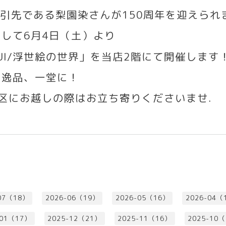
引先である梨園染さんが
150
周年を迎えられ
まして
6
月
4
日（土）より
I/
浮世絵の世界」を当店
2
階にて開催します
の逸品、一堂に！
区にお越しの際はお立ち寄りくださいませ
.
07（18）
2026-06（19）
2026-05（16）
2026-04（
-01（17）
2025-12（21）
2025-11（16）
2025-10