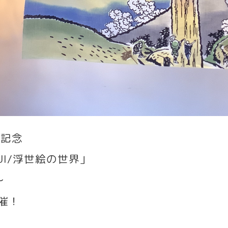
年記念
I/
浮世絵の世界」
〜
催！