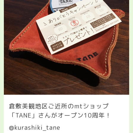
倉敷美観地区ご近所の
mt
ショップ
「
TANE
」さんがオープン
10
周年！
@kurashiki_tane