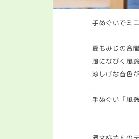
手ぬぐいでミ
.
夏もみじの合
風になびく風
涼しげな音色
.
手ぬぐい「風
.
濱文様さんのデ