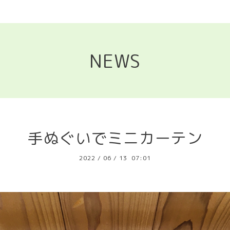
NEWS
手ぬぐいでミニカーテン
2022
/
06
/
13 07:01