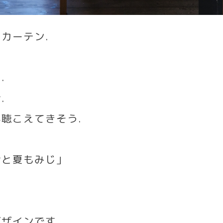
ニカーテン
.
間
.
鈴
.
が聴こえてきそう
.
鈴と夏もみじ」
ザインです
.