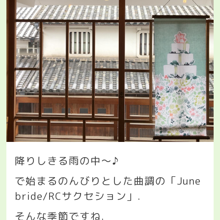
降りしきる雨の中〜♪
で始まるのんびりとした曲調の「
June
bride/RC
サクセション」
.
そんな季節ですね
.