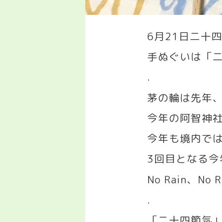
6
月
21
日二十
手ぬぐいは「
.
茅の輪は先年
今年の阿智神
今年も境内で
3
回目となる今
No Rain
、
No 
.
「二十四節気