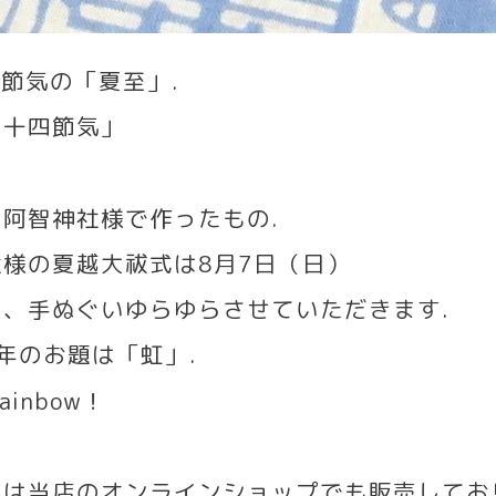
四節気の「夏至」
.
二十四節気」
、阿智神社様で作ったもの
.
社様の夏越大祓式は
8
月
7
日（日）
は、手ぬぐいゆらゆらさせていただきます
.
年のお題は「虹」
.
Rainbow
！
」は当店のオンラインショップでも販売してお