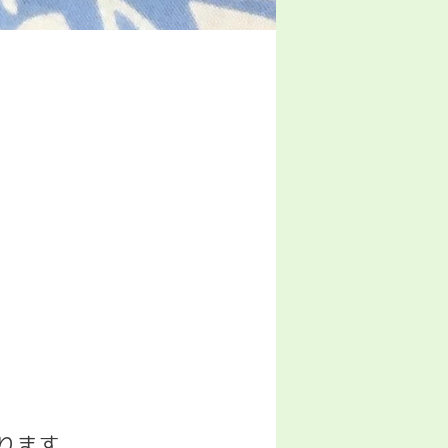
ります
.