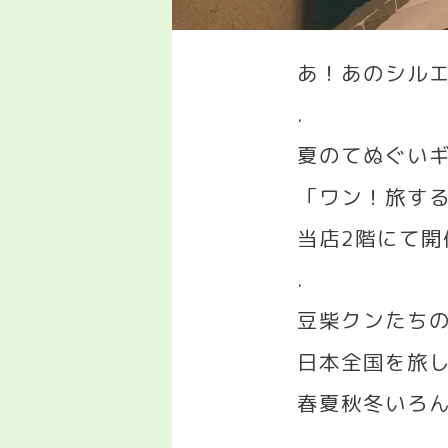
あ！あのシル
.
夏のてぬぐい
「ワン！旅す
当店
2
階にて開
.
豆柴クンたち
日本全国を旅
春夏秋冬いろ
.