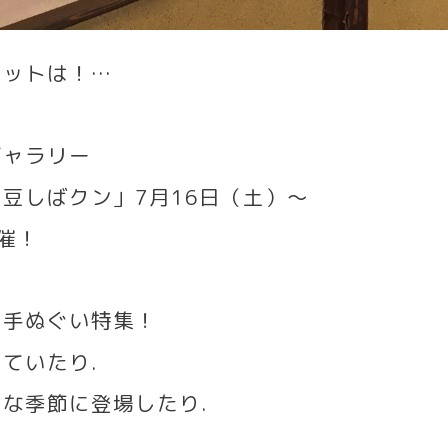
エットは！
…
ギャラリー
る豆しばクン」
7
月
16
日（土）〜
催！
の手ぬぐい特集！
していたり
.
んな季節に登場したり
.