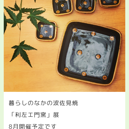
暮らしのなかの波佐見焼
「利左エ門窯」展
8
月開催予定です