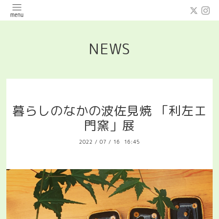
NEWS
暮らしのなかの波佐見焼 「利左エ
門窯」展
2022
/
07
/
16 16:45