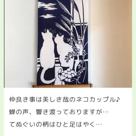
仲良き事は美しき哉のネコカップル♪
蝉の声、響き渡っておりますが
…
てぬぐいの柄はひと足はやく
…