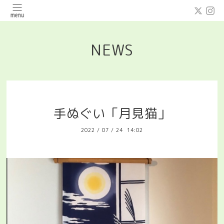
NEWS
手ぬぐい「月見猫」
2022
/
07
/
24 14:02