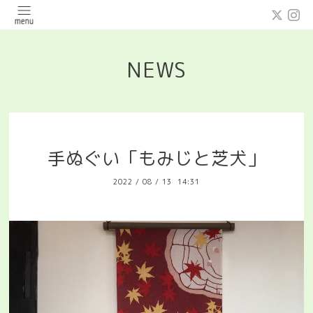
NEWS
手ぬぐい「もみじと芝犬」
2022
/
08
/
13 14:31