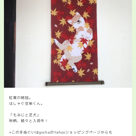
紅葉の絨毯。
はしゃぐ豆柴くん。
「もみじと芝犬」
秋柄、続々と入荷中！
⭐︎この手ぬぐいはgochaのYahooショッピングページからも