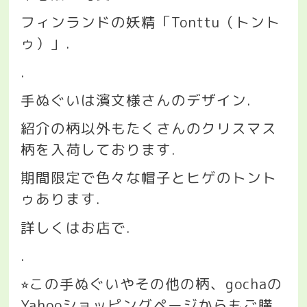
フィンランドの妖精「
Tonttu
（トント
ゥ）」
.
.
手ぬぐいは濱文様さんのデザイン
.
紹介の柄以外もたくさんのクリスマス
柄を入荷しております
.
期間限定で色々な帽子とヒゲのトント
ゥあります
.
詳しくはお店で
.
.
この手ぬぐいやその他の柄、
gocha
の
⭐︎
Yahoo
ショッピングページからもご購