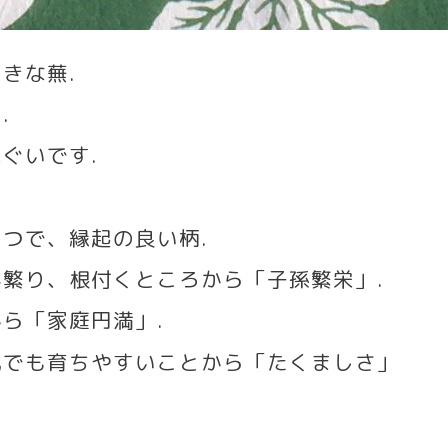
大きな蕪
.
」
.
ぬぐいです
.
とつで、縁起の良い柄
.
が繁り、根付くところから「子孫繁栄」
.
から「家庭円満」
.
地でも育ちやすいことから「たくましさ」