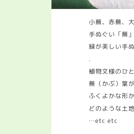
小蕪、赤蕪、
手ぬぐい「蕪
緑が美しい手
.
植物文様のひ
蕪（かぶ）葉
ふくよかな形
どのような土
…etc etc
.