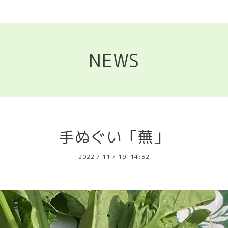
NEWS
手ぬぐい「蕪」
2022
/
11
/
19 14:32