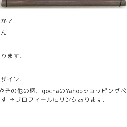
すか？
さん
.
あります
.
ザイン
.
いやその他の柄、
gocha
の
Yahoo
ショッピングヘ
ます
.→
プロフィールにリンクあります
.