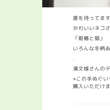
誰を待ってま
かわいいネコ
「姫椿と猫」
いろんな冬柄
.
濱文様さんのデ
この手ぬぐ
⭐︎
購入いただけ