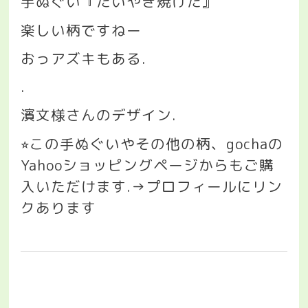
手ぬぐい『たいやき焼けた』
楽しい柄ですねー
おっアズキもある
.
.
濱文様さんのデザイン
.
この手ぬぐいやその他の柄、
gocha
の
⭐︎
Yahoo
ショッピングページからもご購
入いただけます
.→
プロフィールにリン
クあります