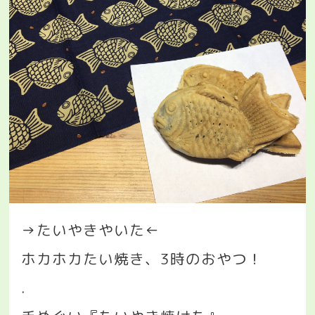
→
たいやきやいた
←
ホカホカたい焼き、
3
時のおやつ！
.