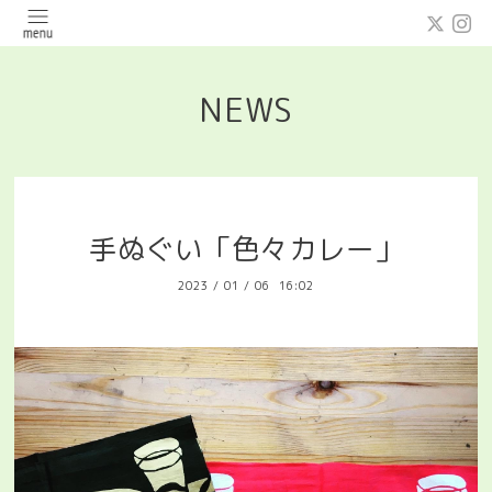
NEWS
手ぬぐい「色々カレー」
2023
/
01
/
06 16:02