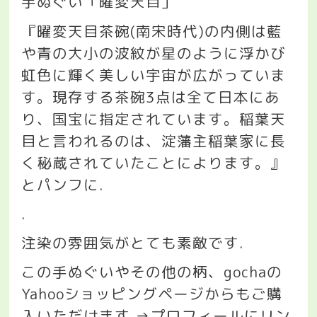
手ぬぐい「曜変天目」
『曜変天目茶碗
(
南宋時代
)
の内側は藍
や青の大小の波紋が星のように浮かび
虹色に輝く美しい宇宙が広がっていま
す。現存する茶碗
3
点は全て日本にあ
り、国宝に指定されています。稲葉天
目と言われるのは、淀藩主稲葉家に長
く秘蔵されていたことによります。』
とパンフに
.
.
注染の雰囲気がとても素敵です
.
この手ぬぐいやその他の柄、
gocha
の
Yahoo
ショッピングページからもご購
入いただけます
.→
プロフィールにリン