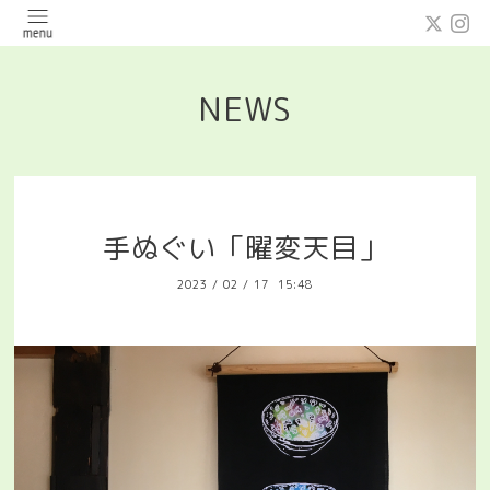
NEWS
手ぬぐい「曜変天目」
2023
/
02
/
17 15:48