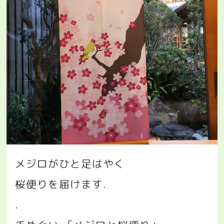
メジロがひと足はやく
桜便りを届けます
.
.