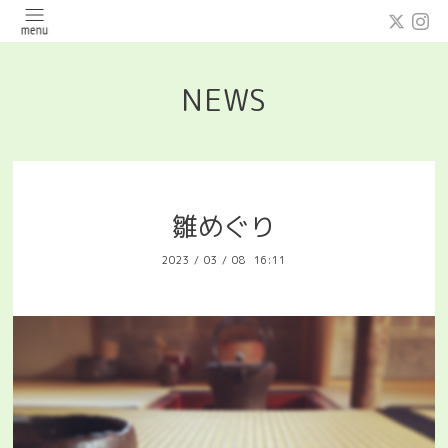
NEWS
雛めぐり
2023
/
03
/
08 16:11