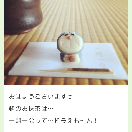
おはようございますっ
朝のお抹茶は
…
一期一会って
…
ドラえも〜ん！