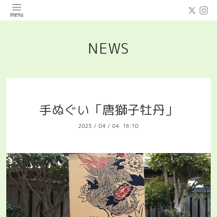
NEWS
手ぬぐい「唐獅子牡丹」
2023
/
04
/
04 16:10