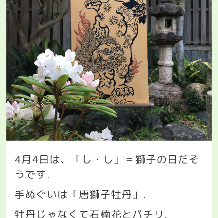
4
月
4
日は、「し・し」＝獅子の日だそ
うです
.
手ぬぐいは「唐獅子牡丹」
.
牡丹じゃなくて石楠花とパチリ
.