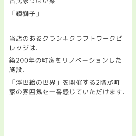
古民家っぽい梁
「鏡獅子」
.
当店のあるクラシキクラフトワークビ
レッジは
.
築
200
年の町家をリノベーションした
施設
.
「浮世絵の世界」を開催する
2
階が町
家の雰囲気を一番感じていただけます
.