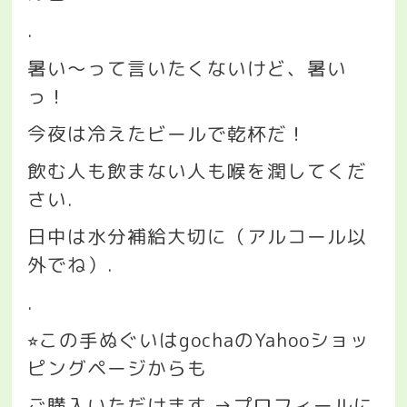
.
暑い〜って言いたくないけど、暑い
っ！
今夜は冷えたビールで乾杯だ！
飲む人も飲まない人も喉を潤してくだ
さい
.
日中は水分補給大切に（アルコール以
外でね）
.
.
この手ぬぐいは
gocha
の
Yahoo
ショッ
⭐︎
ピングページからも
ご購入いただけます
.→
プロフィールに