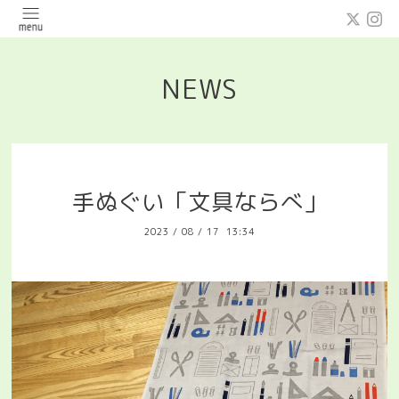
NEWS
手ぬぐい「文具ならべ」
2023
/
08
/
17 13:34