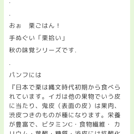
.
.
おぉ 栗ごはん！
手ぬぐい「栗拾い」
秋の味覚シリーズです
.
.
パンフには
『日本で栗は縄文時代初期から食べら
れています。イガは他の果物でいう皮
に当たり、鬼皮（表面の皮）は果肉、
渋皮つきのものが種になります。栄養
が豊富で、ビタミン
・食物繊維・
カ
C
リウム・葉酸・糖質・渋皮には抗酸化