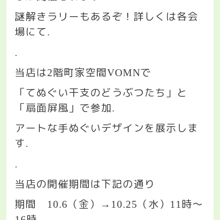
謎解きラリーもあるぞ！詳しくは各会
場にて
.
.
当店は
階町家空間
で
2
VOMN
「てぬぐい干支のどうぶつたち」と
「扇面屏風」で参加
.
アートな手ぬぐいデザインを展示しま
す
.
.
当店の開催期間は下記の通り
期間
（金）
（水）
時〜
10.6
→10.25
11
時
16