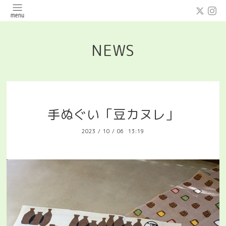
NEWS
手ぬぐい「豆カヌレ」
2023
/
10
/
06 13:19