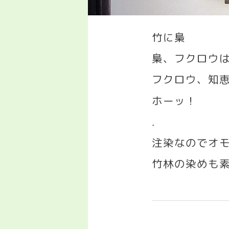
竹に梟
梟、フクロウ
フクロウ、知
ホーッ！
.
注染なのでオ
竹林の染めも