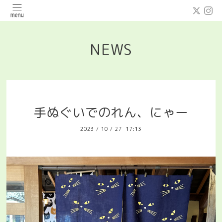
NEWS
手ぬぐいでのれん、にゃー
2023
/
10
/
27 17:13