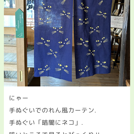
にゃー
手ぬぐいでのれん風カーテン
.
手ぬぐい「暗闇にネコ」
.