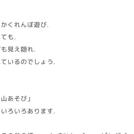
くかくれんぼ遊び
.
れても
.
ポも見え隠れ
.
れているのでしょう
.
の山あそび」
、いろいろあります
.