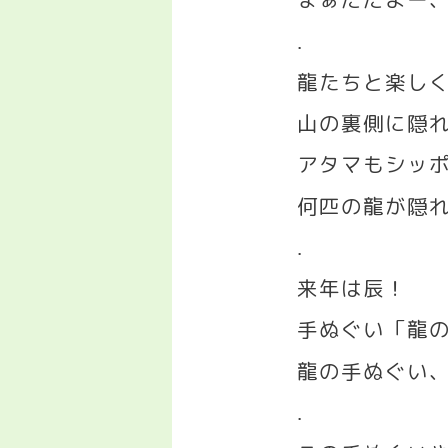
.
龍たちと楽し
山の裏側に隠
アタマもシッ
何匹の龍が隠
.
来年は辰！
手ぬぐい「龍
龍の手ぬぐい
.