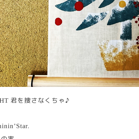
君を捜さなくちゃ♪
GHT
inin’Star.
イの実
.