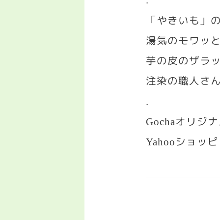
.
「やきいも」
湯気のモワッ
芋の皮のザラ
注染の職人さん
.
オリジナ
Gocha
ショッヒ
Yahoo