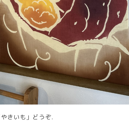
「やきいも」どうぞ
.