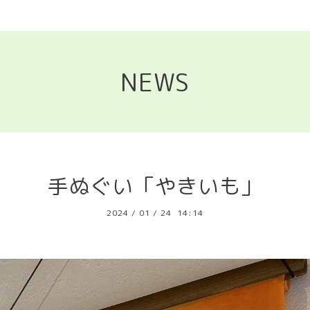
NEWS
手ぬぐい「やきいも」
2024
/
01
/
24 14:14