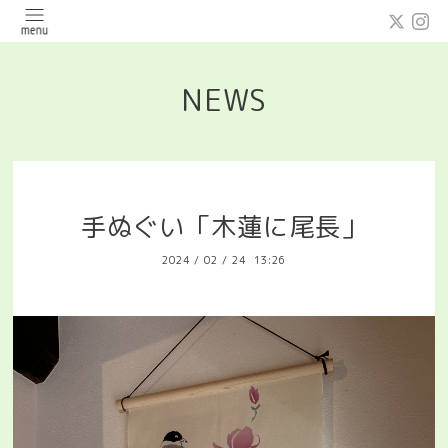
NEWS
手ぬぐい「木蓮に尾長」
2024
/
02
/
24 13:26