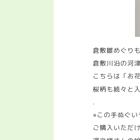
倉敷雛めぐり
倉敷川沿の河
こちらは「お
桜柄も続々と
.
この手ぬぐ
⭐︎
ご購入いただ