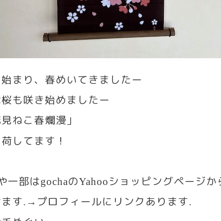
も始まり、春めいてきましたー
津桜も咲き始めましたー
花見ねこ春爛漫」
入荷してます！
いや一部は
の
ショッピングページ
gocha
Yahoo
けます
プロフィールにリンクあります
.→
.