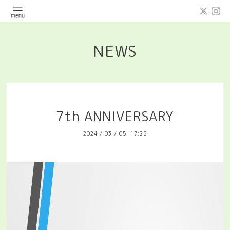
NEWS
7th ANNIVERSARY
2024
/
03
/
05 17:25