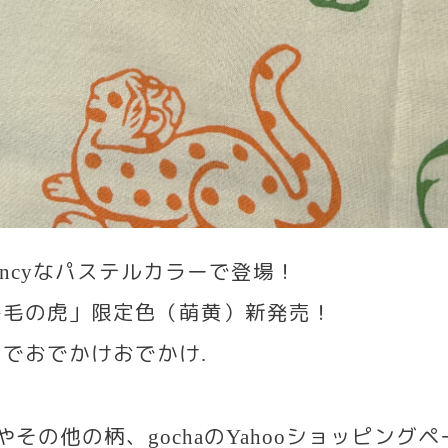
なパステルカラーで登場！
ncy
鳥毛の虎」限定色（萌黄）新発売！
いでおでかけおでかけ
.
いやその他の柄、
の
ショッピングヘ
gocha
Yahoo