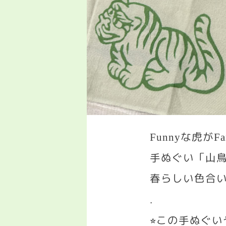
な虎が
Funny
Fa
手ぬぐい「山
春らしい色合
.
この手ぬぐ
⭐︎