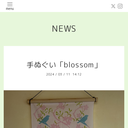
NEWS
手ぬぐい「blossom」
2024
/
03
/
11 14:12