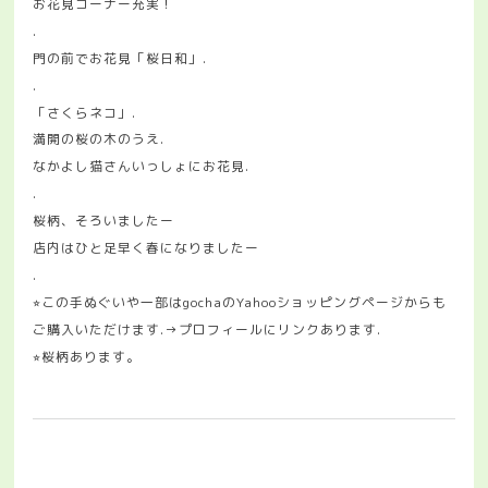
お花見コーナー充実！
.
門の前でお花見「桜日和」.
.
「さくらネコ」.
満開の桜の木のうえ.
なかよし猫さんいっしょにお花見.
.
桜柄、そろいましたー
店内はひと足早く春になりましたー
.
⭐︎この手ぬぐいや一部はgochaのYahooショッピングページからも
ご購入いただけます.→プロフィールにリンクあります.
⭐︎桜柄あります。