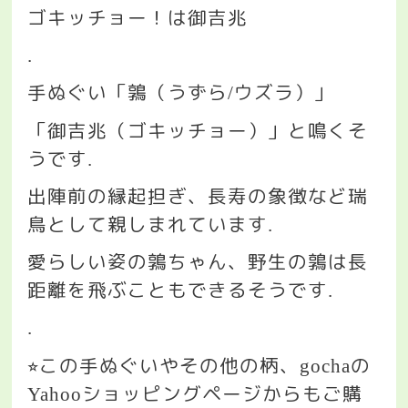
ゴキッチョー！は御吉兆
.
手ぬぐい「鶉（うずら
ウズラ）」
/
「御吉兆（ゴキッチョー）」と鳴くそ
うです
.
出陣前の縁起担ぎ、長寿の象徴など瑞
鳥として親しまれています
.
愛らしい姿の鶉ちゃん、野生の鶉は長
距離を飛ぶこともできるそうです
.
.
この手ぬぐいやその他の柄、
の
⭐︎
gocha
ショッピングページからもご購
Yahoo