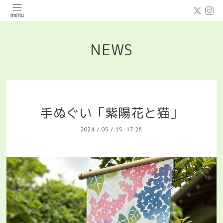
NEWS
手ぬぐい「紫陽花と猫」
2024
/
05
/
15 17:26