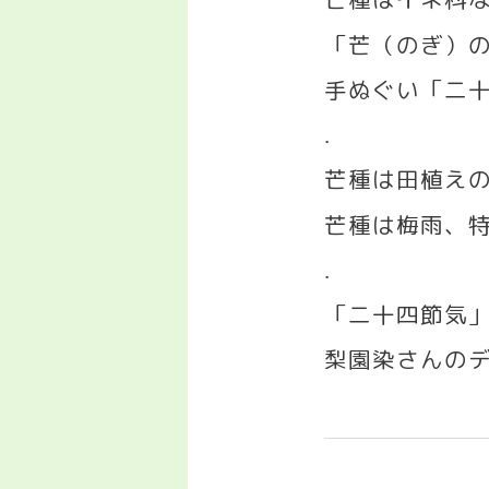
「芒（のぎ）
手ぬぐい「二
.
芒種は田植え
芒種は梅雨、
.
「二十四節気
梨園染さんの