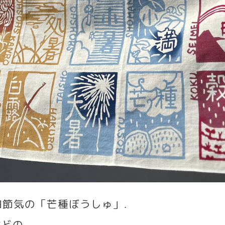
四節気の「芒種ぼうしゅ」
.
などの