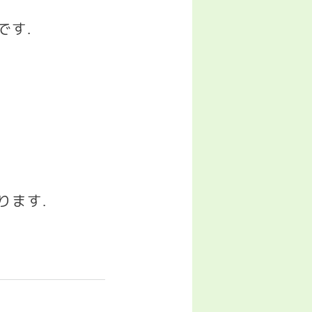
です
.
ります
.