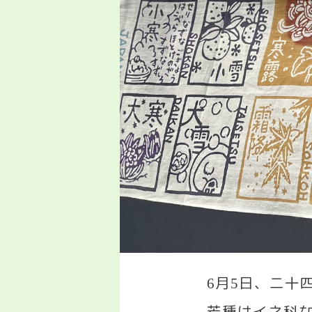
月
日、二十
6
5
芒種はイネ科