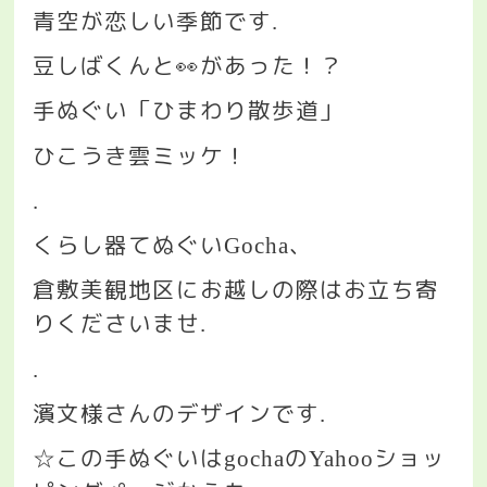
青空が恋しい季節です
.
豆しばくんと
👀
があった！？
手ぬぐい「ひまわり散歩道」
ひこうき雲ミッケ！
.
くらし器てぬぐい
、
Gocha
倉敷美観地区にお越しの際はお立ち寄
りくださいませ
.
.
濱文様さんのデザインです
.
この手ぬぐいは
の
ショッ
☆
gocha
Yahoo