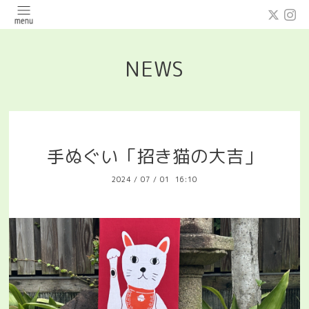
NEWS
手ぬぐい「招き猫の大吉」
2024
/
07
/
01 16:10