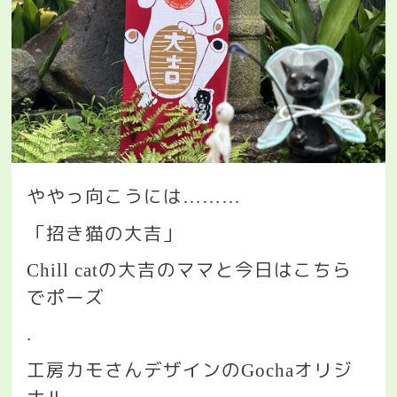
ややっ向こうには
………
「招き猫の大吉」
の大吉のママと今日はこちら
Chill cat
でポーズ
.
工房カモさんデザインの
オリジ
Gocha