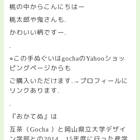
桃の中からこんにちはー
桃太郎や鬼さんも
.
かわいい柄ですー
.
.
この手ぬぐいは
の
ショッ
⭐︎
gocha
Yahoo
ピングページからも
ご購入いただけます
プロフィールに
.→
リンクあります
.
.
『おかてぬ』は
互茶（
）と岡山県立大学デザイ
Gocha
ン学部との
、
年度に行った産学
2014
15