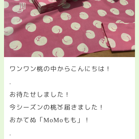
ワンワン桃の中からこんにちは！
.
お待たせしました！
今シーズンの桃
🍑
届きました！
おかてぬ「
もも」！
MoMo
.