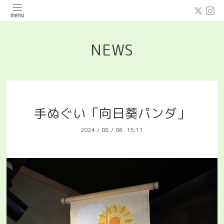
NEWS
手ぬぐい「向日葵パンダ」
2024
/
08
/
06 15:11