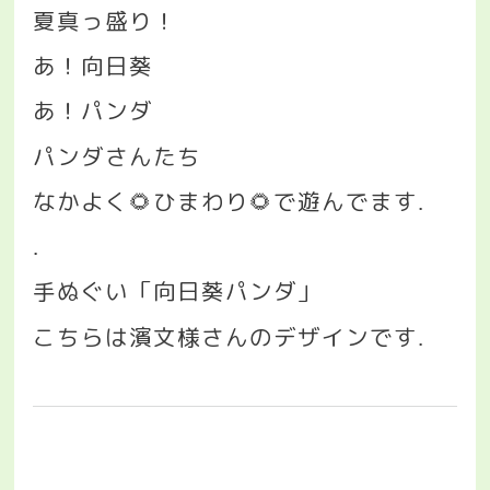
夏真っ盛り！
あ！向日葵
あ！パンダ
パンダさんたち
なかよく
🌻
ひまわり
🌻
で遊んでます
.
.
手ぬぐい「向日葵パンダ」
こちらは濱文様さんのデザインです
.