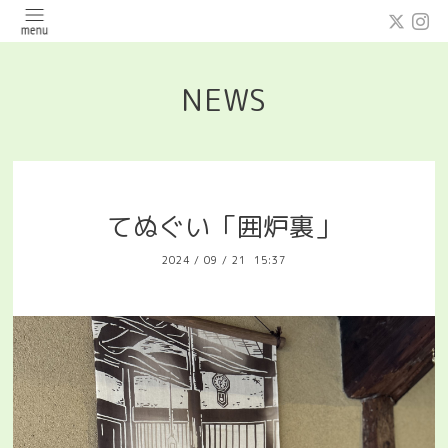
NEWS
てぬぐい「囲炉裏」
2024
/
09
/
21 15:37