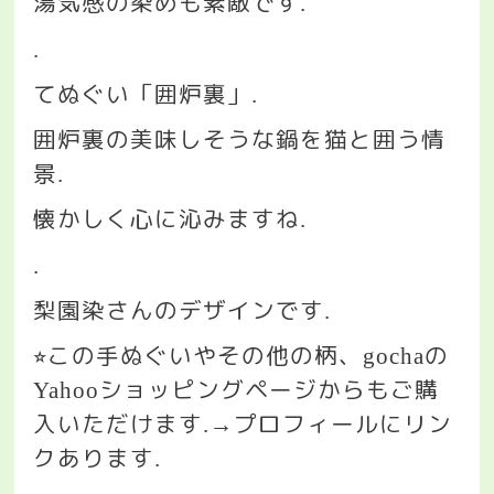
湯気感の染めも素敵です
.
.
てぬぐい「囲炉裏」
.
囲炉裏の美味しそうな鍋を猫と囲う情
景
.
懐かしく心に沁みますね
.
.
梨園染さんのデザインです
.
この手ぬぐいやその他の柄、
の
⭐︎
gocha
ショッピングページからもご購
Yahoo
入いただけます
プロフィールにリン
.→
クあります
.