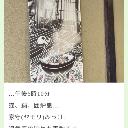
午後
時
分
…
6
10
猫、鍋、囲炉裏
…
家守
ヤモリ
みっけ
(
)
.