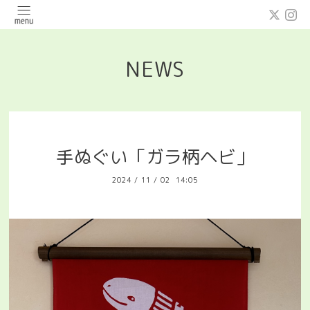
NEWS
手ぬぐい「ガラ柄ヘビ」
2024
/
11
/
02 14:05