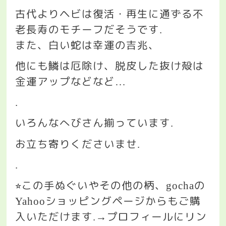
古代よりヘビは復活・再生に通ずる不
老長寿のモチーフだそうです
.
また、白い蛇は幸運の吉兆、
他にも鱗は厄除け、脱皮した抜け殻は
金運アップなどなど
…
.
いろんなへびさん揃っています
.
お立ち寄りくださいませ
.
.
この手ぬぐいやその他の柄、
の
⭐︎
gocha
ショッピングページからもご購
Yahoo
入いただけます
プロフィールにリン
.→