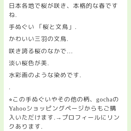
日本各地で桜が咲き、本格的な春です
ね
.
手ぬぐい
「桜と文鳥」
.
かわいい三羽の文鳥
.
咲き誇る桜のなかで
…
淡い桜色が美
.
水彩画のような染めです
.
.
この手ぬぐいやその他の柄、
の
⭐︎
gocha
ショッピングページからもご購
Yahoo
入いただけます
プロフィールにリン
.→
クあります
.